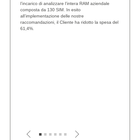
l’incarico di analizzare l’intera RAM aziendale
avanzata c
composta da 130 SIM. In esito
l’intero co
all’implementazione delle nostre
individuar
raccomandazioni, il Cliente ha ridotto la spesa del
analisi ha
61,4%.
(
best prac
economich
generato u
al:
55,7%
37,7%
nazional
15,1%
ecceziona
13,9%
marittim