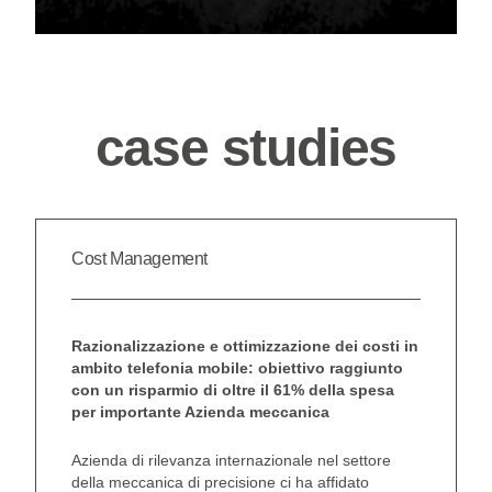
case studies
Cost Management
Razionalizzazione e ottimizzazione dei costi in
Razionali
ambito telefonia mobile: obiettivo raggiunto
ambito tr
con un risparmio di oltre il 61% della spesa
raggiunto
per importante Azienda meccanica
della spe
meccanic
Azienda di rilevanza internazionale nel settore
della meccanica di precisione ci ha affidato
Azienda le